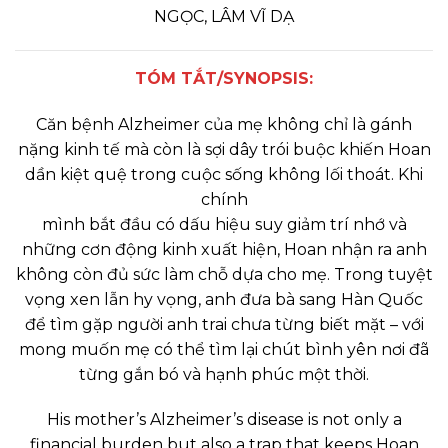
NGỌC, LÂM VĨ DẠ
TÓM TẮT/SYNOPSIS:
Căn bệnh Alzheimer của mẹ không chỉ là gánh
nặng kinh tế mà còn là sợi dây trói buộc khiến Hoan
dần kiệt quệ trong cuộc sống không lối thoát. Khi
chính
mình bắt đầu có dấu hiệu suy giảm trí nhớ và
những cơn động kinh xuất hiện, Hoan nhận ra anh
không còn đủ sức làm chỗ dựa cho mẹ. Trong tuyệt
vọng xen lẫn hy vọng, anh đưa bà sang Hàn Quốc
để tìm gặp người anh trai chưa từng biết mặt – với
mong muốn mẹ có thể tìm lại chút bình yên nơi đã
từng gắn bó và hạnh phúc một thời.
His mother’s Alzheimer’s disease is not only a
financial burden but also a trap that keeps Hoan