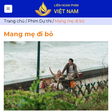
Skip
to
content
Trang chủ
/
Phim Dự thi
/
Mang mẹ đi bỏ
Mang mẹ đi bỏ