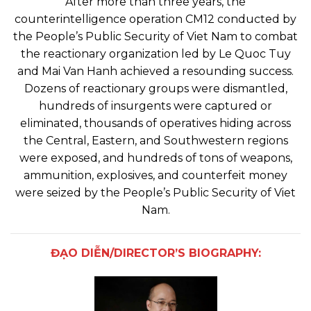
After more than three years, the
counterintelligence operation CM12 conducted by
the People’s Public Security of Viet Nam to combat
the reactionary organization led by Le Quoc Tuy
and Mai Van Hanh achieved a resounding success.
Dozens of reactionary groups were dismantled,
hundreds of insurgents were captured or
eliminated, thousands of operatives hiding across
the Central, Eastern, and Southwestern regions
were exposed, and hundreds of tons of weapons,
ammunition, explosives, and counterfeit money
were seized by the People’s Public Security of Viet
Nam.
ĐẠO DIỄN/DIRECTOR’S BIOGRAPHY: