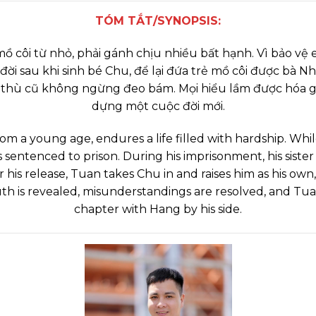
TÓM TẮT/SYNOPSIS:
 côi từ nhỏ, phải gánh chịu nhiều bất hạnh. Vì bảo vệ em
a đời sau khi sinh bé Chu, để lại đứa trẻ mồ côi được bà
 thù cũ không ngừng đeo bám. Mọi hiểu lầm được hóa giả
dựng một cuộc đời mới.
 a young age, endures a life filled with hardship. Whil
 sentenced to prison. During his imprisonment, his sister
er his release, Tuan takes Chu in and raises him as his ow
uth is revealed, misunderstandings are resolved, and Tuan 
chapter with Hang by his side.