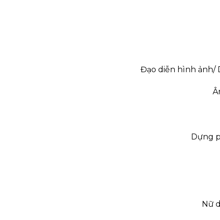
Đạo diễn hình ảnh/
Â
Dựng p
Nữ d