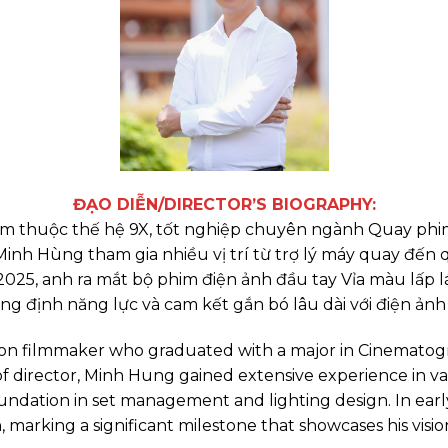
ĐẠO DIỄN/DIRECTOR’S BIOGRAPHY:
m thuộc thế hệ 9X, tốt nghiệp chuyên ngành Quay phi
 Minh Hùng tham gia nhiều vị trí từ trợ lý máy quay đến q
2025, anh ra mắt bộ phim điện ảnh đầu tay Vỉa màu lấp lá
g định năng lực và cam kết gắn bó lâu dài với điện ản
ion filmmaker who graduated with a major in Cinemato
of director, Minh Hung gained extensive experience in va
foundation in set management and lighting design. In earl
, marking a significant milestone that showcases his vis