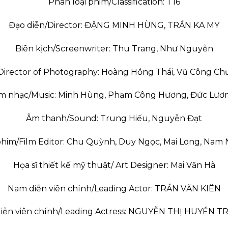
Phân loại phim/Classification: T16
Đạo diễn/Director: ĐẶNG MINH HÙNG, TRẦN KA MY
Biên kịch/Screenwriter: Thu Trang, Như Nguyễn
 Director of Photography: Hoàng Hồng Thái, Vũ Công Ch
m nhạc/Music: Minh Hùng, Phạm Công Hương, Đức Lươ
Âm thanh/Sound: Trung Hiếu, Nguyễn Đạt
him/Film Editor: Chu Quỳnh, Duy Ngọc, Mai Long, Nam
Họa sĩ thiết kế mỹ thuật/ Art Designer: Mai Văn Hà
Nam diễn viên chính/Leading Actor: TRẦN VĂN KIÊN
iễn viên chính/Leading Actress: NGUYỄN THỊ HUYỀN 