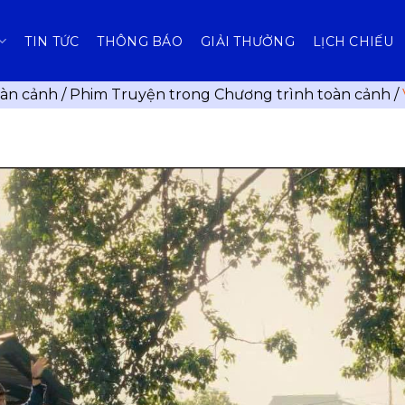
TIN TỨC
THÔNG BÁO
GIẢI THƯỞNG
LỊCH CHIẾU
oàn cảnh
/
Phim Truyện trong Chương trình toàn cảnh
/