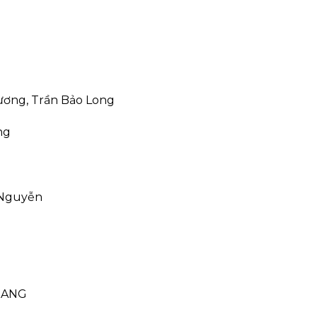
ương, Trần Bảo Long
ng
 Nguyễn
TRANG