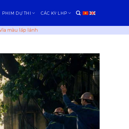
PHIM DỰ THI
CÁC KỲ LHP
Vỉa màu lấp lánh