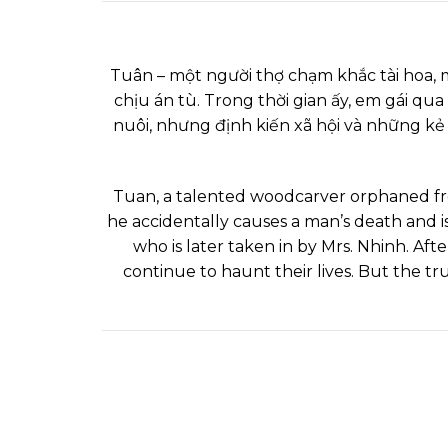
Tuân – một người thợ chạm khắc tài hoa, mồ
chịu án tù. Trong thời gian ấy, em gái qu
nuôi, nhưng định kiến xã hội và những kẻ
Tuan, a talented woodcarver orphaned from
he accidentally causes a man’s death and is
who is later taken in by Mrs. Nhinh. Aft
continue to haunt their lives. But the tr