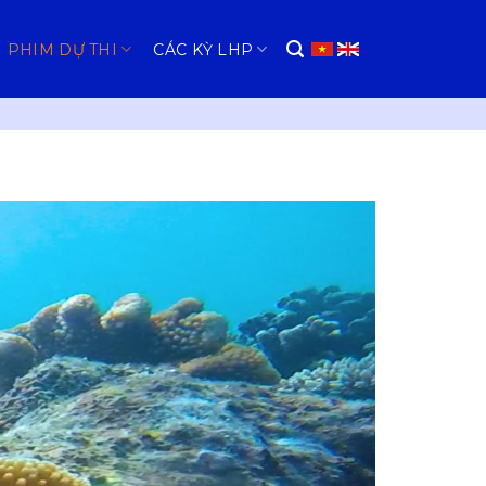
PHIM DỰ THI
CÁC KỲ LHP