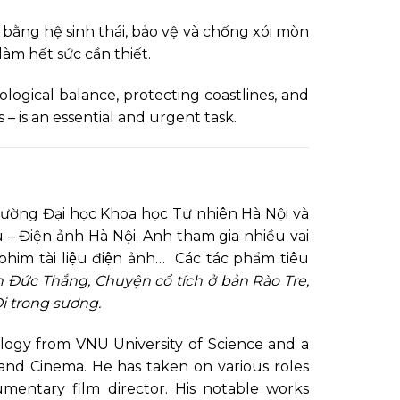
n bằng hệ sinh thái, bảo vệ và chống xói mòn
 làm hết sức cần thiết.
cological balance, protecting coastlines, and
– is an essential and urgent task.
rường Đại học Khoa học Tự nhiên Hà Nội và
– Điện ảnh Hà Nội. Anh tham gia nhiều vai
him tài liệu điện ảnh… Các tác phẩm tiêu
 Đức Thắng, Chuyện cổ tích ở bản Rào Tre,
i trong sương.
ology from VNU University of Science and a
and Cinema. He has taken on various roles
cumentary film director. His notable works