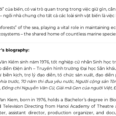
 của biển, có vai trò quan trọng trong việc giữ gìn, câ
 – ngôi nhà chung cho tất cả các loài sinh vật biển là việc
nforests” of the sea, playing a vital role in maintaining e
cosystems – the shared home of countless marine species 
’s biography:
ăn Kiểm sinh năm 1976, tốt nghiệp cử nhân Sinh học t
diễn Điện ảnh – Truyền hình trường Đại học Sân khấu 
iên kịch, trợ lý đạo diễn, tổ chức sản xuất, đạo diễn p
ía trước, 70 năm thi đua yêu nước, Người cộng sản Tôn
 Đồng chí Nguyễn Văn Cừ, Giải mã Gen của người Việt, Đ
n Kiem, born in 1976, holds a Bachelor’s degree in Bi
d Television Directing from Hanoi Academy of Theatre 
ter, assistant director, production organizer, and do