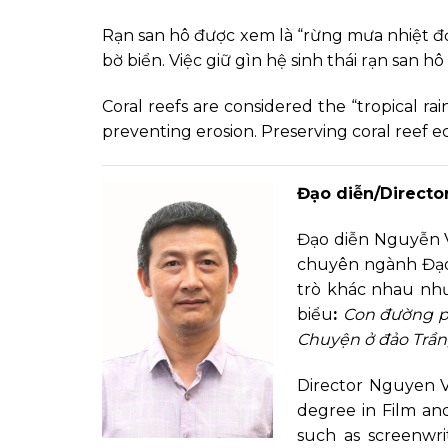
Rạn san hô được xem là “rừng mưa nhiệt đới”
bờ biển. Việc giữ gìn hệ sinh thái rạn san hô
Coral reefs are considered the “tropical rai
preventing erosion. Preserving coral reef e
Đạo diễn/Director
Đạo diễn Nguyễn V
chuyên ngành Đạo 
trò khác nhau như b
biểu
:
Con đường ph
Chuyện ở đảo Trần,
Director Nguyen Va
degree in Film an
such as screenwri