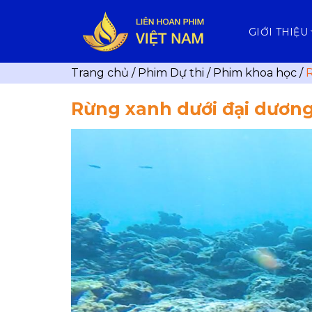
Skip
to
GIỚI THIỆU
content
Trang chủ
/
Phim Dự thi
/
Phim khoa học
/
R
Rừng xanh dưới đại dươn