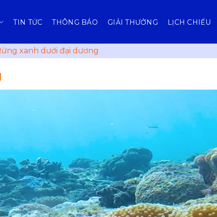
TIN TỨC
THÔNG BÁO
GIẢI THƯỞNG
LỊCH CHIẾU
ừng xanh dưới đại dương
g