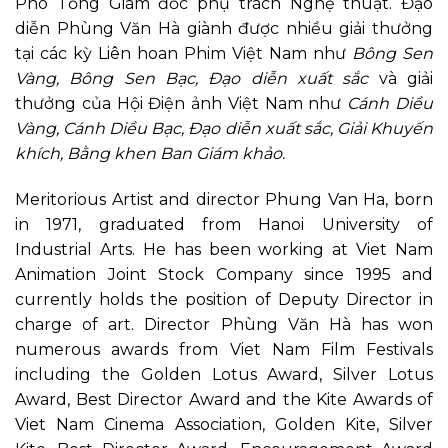
Phó Tổng Giám đốc phụ trách Nghệ thuật. Đạo
diễn Phùng Văn Hà giành được nhiều giải thưởng
tại các kỳ Liên hoan Phim Việt Nam như
Bông Sen
Vàng, Bông Sen Bạc, Đạo diễn xuất sắc
và giải
thưởng của Hội Điện ảnh Việt Nam như
Cánh Diều
Vàng, Cánh Diều Bạc, Đạo diễn xuất sắc, Giải Khuyến
khích, Bằng khen Ban Giám khảo.
Meritorious Artist and director Phung Van Ha, born
in 1971, graduated from Hanoi University of
Industrial Arts. He has been working at Viet Nam
Animation Joint Stock Company since 1995 and
currently holds the position of Deputy Director in
charge of art. Director Phùng Văn Hà has won
numerous awards from Viet Nam Film Festivals
including the Golden Lotus Award, Silver Lotus
Award, Best Director Award and the Kite Awards of
Viet Nam Cinema Association, Golden Kite, Silver